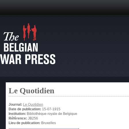
Le Quotidien
Journal:
Le Quotidien
Date de publication:
15-07-1915
Institution:
Bibliothèque royale de Belgique
Référence:
JB256
Lieu de publication:
Bruxelles