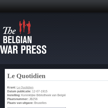
Le Quotidien
Krant:
Le Quotidien
Datum publicatie:
12-07-1915
Instelling:
Koninklijke Bibliotheek van België
Plaatsnummer:
JB256
Plaats van uitgave:
Bruxelles