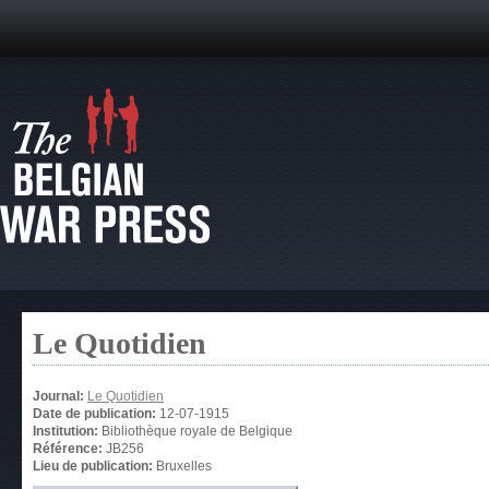
Le Quotidien
Journal:
Le Quotidien
Date de publication:
12-07-1915
Institution:
Bibliothèque royale de Belgique
Référence:
JB256
Lieu de publication:
Bruxelles