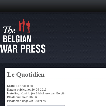
Le Quotidien
Krant:
Le Quotidien
Datum publicatie:
26-05-1915
Instelling:
Koninklijke Bibliotheek van België
Plaatsnummer:
JB256
Plaats van uitgave:
Bruxelles