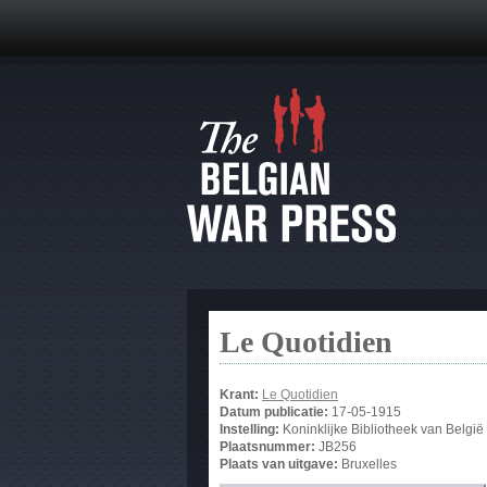
Le Quotidien
Krant:
Le Quotidien
Datum publicatie:
17-05-1915
Instelling:
Koninklijke Bibliotheek van België
Plaatsnummer:
JB256
Plaats van uitgave:
Bruxelles