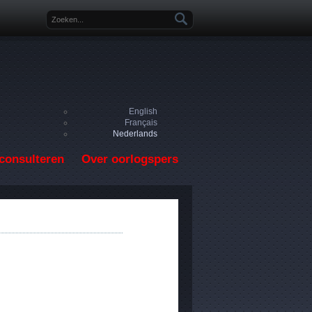
Zoekveld
English
Français
Nederlands
consulteren
Over oorlogspers