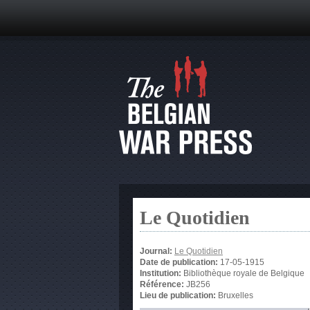
Le Quotidien
Journal:
Le Quotidien
Date de publication:
17-05-1915
Institution:
Bibliothèque royale de Belgique
Référence:
JB256
Lieu de publication:
Bruxelles