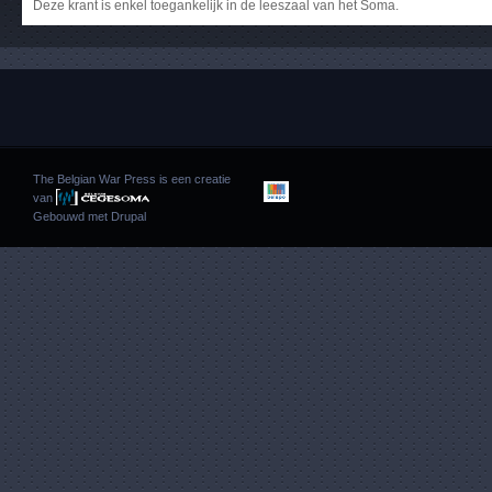
Deze krant is enkel toegankelijk in de leeszaal van het Soma.
The Belgian War Press is een creatie
van
Gebouwd met
Drupal