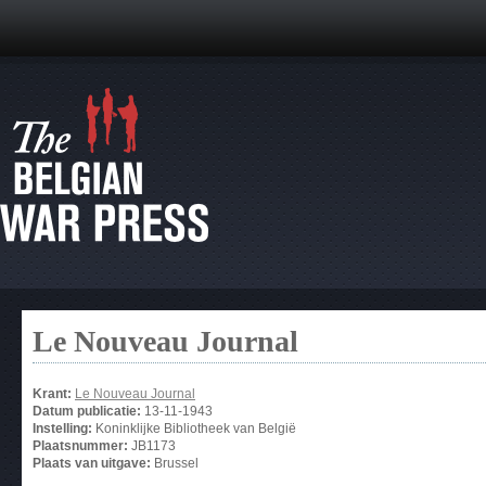
Le Nouveau Journal
Krant:
Le Nouveau Journal
Datum publicatie:
13-11-1943
Instelling:
Koninklijke Bibliotheek van België
Plaatsnummer:
JB1173
Plaats van uitgave:
Brussel