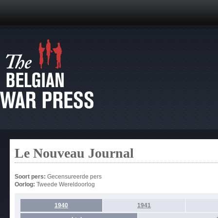
Le Nouveau Journal
Soort pers:
Gecensureerde pers
Oorlog:
Tweede Wereldoorlog
1940
1941