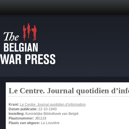
Le Centre. Journal quotidien d’in
Krant:
Le Centre. Journal quotidien d’information
Datum publicatie:
22-10-1940
Instelling:
Koninklijke Bibliotheek van België
Plaatsnummer:
JB1118
Plaats van uitgave:
La Louvière