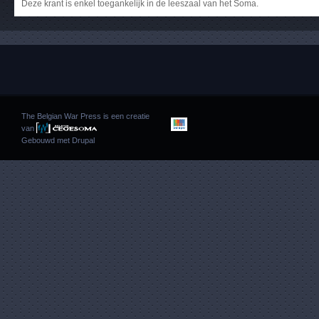
Deze krant is enkel toegankelijk in de leeszaal van het Soma.
The Belgian War Press is een creatie
van
Gebouwd met
Drupal