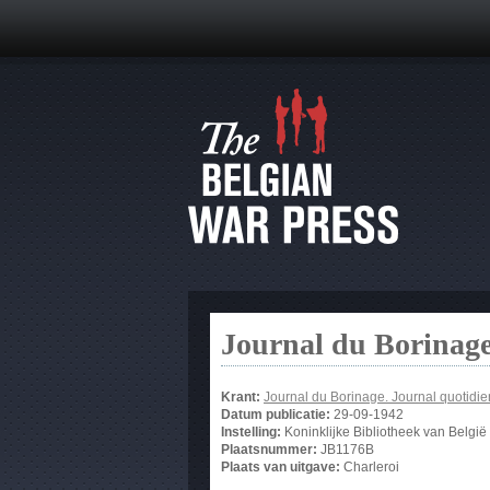
Journal du Borinage
Krant:
Journal du Borinage. Journal quotidi
Datum publicatie:
29-09-1942
Instelling:
Koninklijke Bibliotheek van België
Plaatsnummer:
JB1176B
Plaats van uitgave:
Charleroi