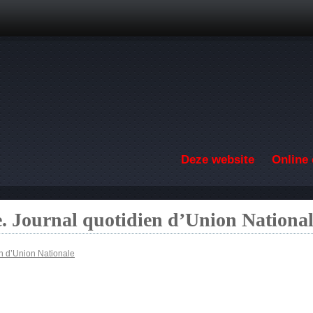
Overslaan en naar de inhoud gaan
Deze website
Online 
. Journal quotidien d’Union Nationa
en d’Union Nationale