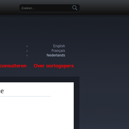
Zoekveld
English
Français
Nederlands
consulteren
Over oorlogspers
le