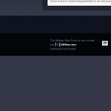
Deze krant is enkel toegankelijk in de leesza
The Belgian War Press is een creatie
van
Gebouwd met
Drupal