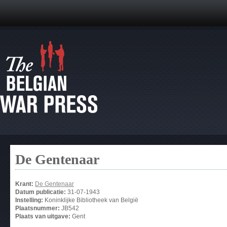
De Gentenaar
Krant:
De Gentenaar
Datum publicatie:
31-07-1943
Instelling:
Koninklijke Bibliotheek van België
Plaatsnummer:
JB542
Plaats van uitgave:
Gent