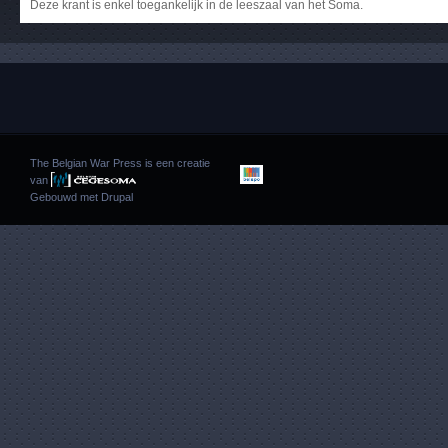
Deze krant is enkel toegankelijk in de leeszaal van het Soma.
The Belgian War Press is een creatie
van
Gebouwd met
Drupal