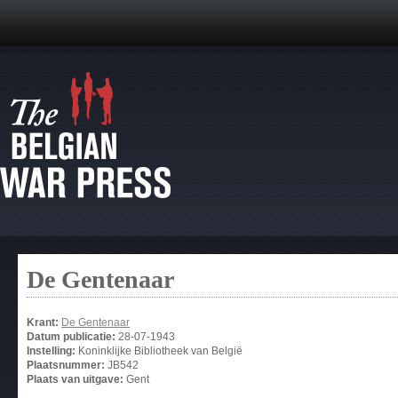
De Gentenaar
Krant:
De Gentenaar
Datum publicatie:
28-07-1943
Instelling:
Koninklijke Bibliotheek van België
Plaatsnummer:
JB542
Plaats van uitgave:
Gent