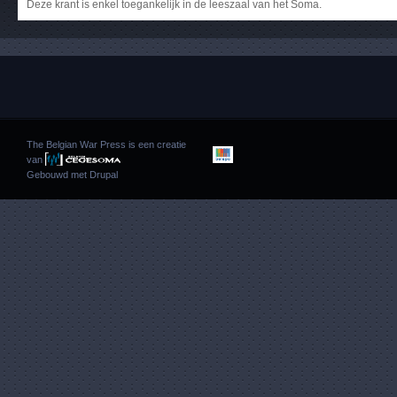
Deze krant is enkel toegankelijk in de leeszaal van het Soma.
The Belgian War Press is een creatie
van
Gebouwd met
Drupal