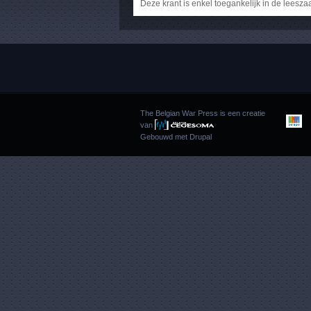
Deze krant is enkel toegankelijk in de leesza
The Belgian War Press is een creatie
van
Gebouwd met
Drupal