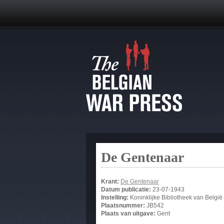
De Gentenaar
Krant:
De Gentenaar
Datum publicatie:
23-07-1943
Instelling:
Koninklijke Bibliotheek van België
Plaatsnummer:
JB542
Plaats van uitgave:
Gent