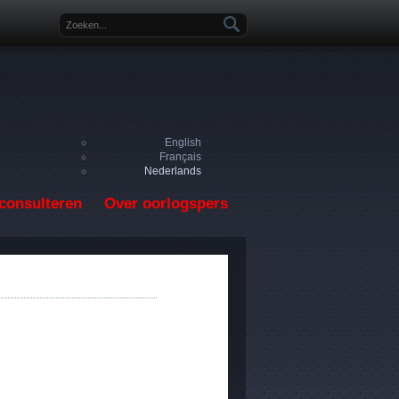
Zoekveld
English
Français
Nederlands
consulteren
Over oorlogspers