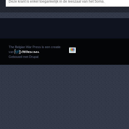
Deze krant is enkel toegankelijk in de leeszaal van het Soma.
The Belgian War Press is een creatie
van
Gebouwd met
Drupal