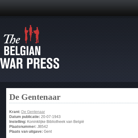
De Gentenaar
Krant:
De Gentenaar
Datum publicatie:
20-07-1943
Instelling:
Koninklijke Bibliotheek van België
Plaatsnummer:
JB542
Plaats van uitgave:
Gent