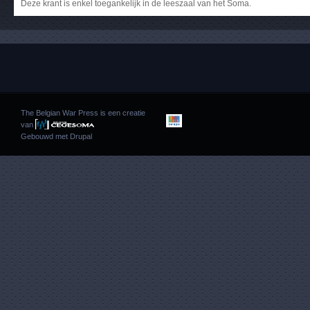
Deze krant is enkel toegankelijk in de leeszaal van het Soma.
The Belgian War Press is een creatie
van
Gebouwd met
Drupal