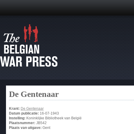
De Gentenaar
Krant:
De Gentenaar
Datum publicatie:
16-07-1943
Instelling:
Koninklijke Bibliotheek van België
Plaatsnummer:
JB542
Plaats van uitgave:
Gent