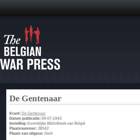
De Gentenaar
Krant:
De Gentenaar
Datum publicatie:
09-07-1943
Instelling:
Koninklijke Bibliotheek van België
Plaatsnummer:
JB542
Plaats van uitgave:
Gent