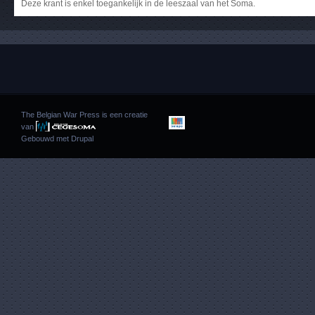
Deze krant is enkel toegankelijk in de leeszaal van het Soma.
The Belgian War Press is een creatie
van
Gebouwd met
Drupal