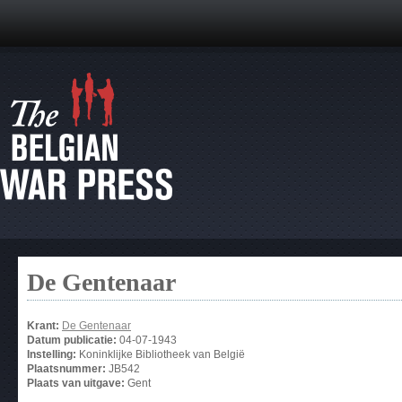
De Gentenaar
Krant:
De Gentenaar
Datum publicatie:
04-07-1943
Instelling:
Koninklijke Bibliotheek van België
Plaatsnummer:
JB542
Plaats van uitgave:
Gent