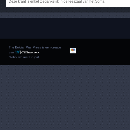
Deze krant is enkel toegankelijk in de leeszaal van het Soma.
The Belgian War Press is een creatie
van
Gebouwd met
Drupal