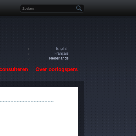
Zoekveld
English
Français
Nederlands
consulteren
Over oorlogspers