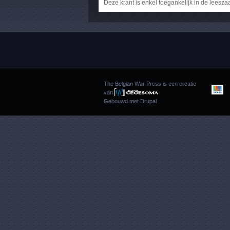
Deze krant is enkel toegankelijk in de leesza
The Belgian War Press is een creatie
van
Gebouwd met
Drupal