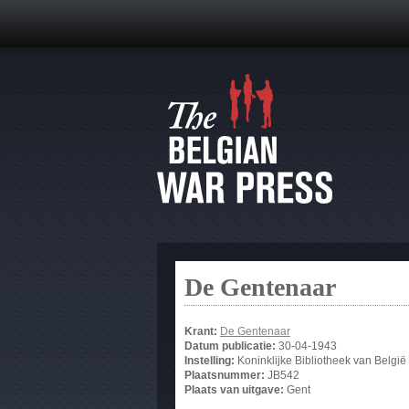
De Gentenaar
Krant:
De Gentenaar
Datum publicatie:
30-04-1943
Instelling:
Koninklijke Bibliotheek van België
Plaatsnummer:
JB542
Plaats van uitgave:
Gent