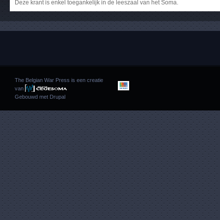
Deze krant is enkel toegankelijk in de leeszaal van het Soma.
The Belgian War Press is een creatie
van
Gebouwd met
Drupal