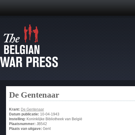
De Gentenaar
Krant:
De Gentenaar
Datum publicatie:
10-04-1943
Instelling:
Koninklijke Bibliotheek van België
Plaatsnummer:
JB542
Plaats van uitgave:
Gent