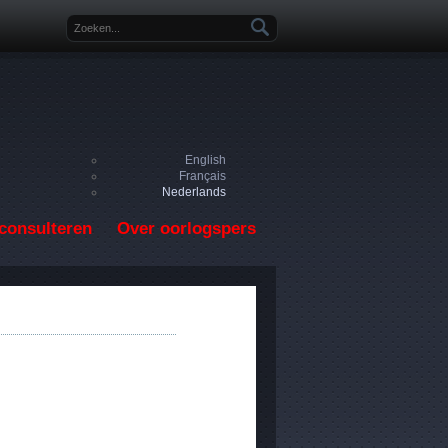
Zoekveld
English
Français
Nederlands
consulteren
Over oorlogspers