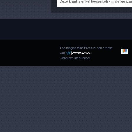
Deze krant is enkel toegankelijk in de leesza
The Belgian War Press is een creatie
van
Gebouwd met
Drupal