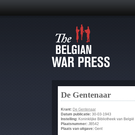
De Gentenaar
Krant:
De Gentenaar
Datum publicatie:
30-03-1943
Instelling:
Koninklijke Bibliotheek van België
Plaatsnummer:
JB542
Plaats van uitgave:
Gent