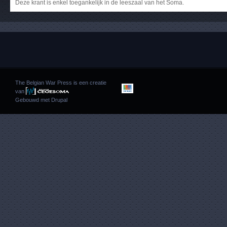
Deze krant is enkel toegankelijk in de leeszaal van het Soma.
The Belgian War Press is een creatie
van
Gebouwd met
Drupal