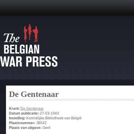
De Gentenaar
Krant:
De Gentenaar
Datum publicatie:
27-03-1943
Instelling:
Koninklijke Bibliotheek van België
Plaatsnummer:
JB542
Plaats van uitgave:
Gent