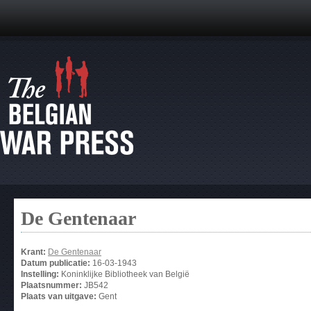
De Gentenaar
Krant:
De Gentenaar
Datum publicatie:
16-03-1943
Instelling:
Koninklijke Bibliotheek van België
Plaatsnummer:
JB542
Plaats van uitgave:
Gent