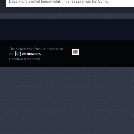
Deze krant is enkel toegankelijk in de leeszaal van het Soma.
The Belgian War Press is een creatie
van
Gebouwd met
Drupal