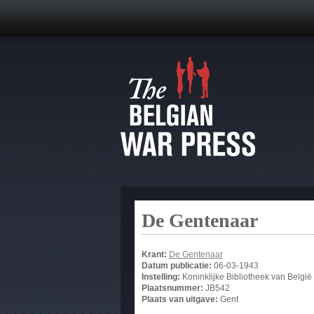
De Gentenaar
Krant:
De Gentenaar
Datum publicatie:
06-03-1943
Instelling:
Koninklijke Bibliotheek van België
Plaatsnummer:
JB542
Plaats van uitgave:
Gent