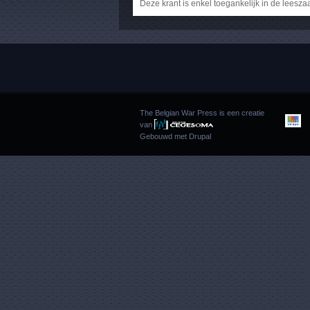
Deze krant is enkel toegankelijk in de leesza
The Belgian War Press is een creatie
van
Gebouwd met
Drupal