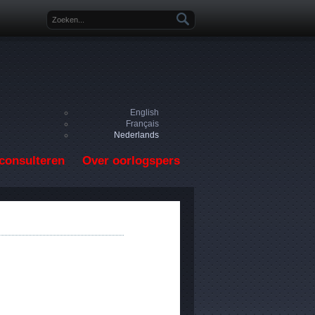
Zoekveld
English
Français
Nederlands
consulteren
Over oorlogspers