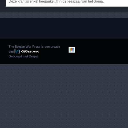
Deze krant is enkel toegankelijk in de leeszaal van het Soma.
The Belgian War Press is een creatie
van
Gebouwd met
Drupal