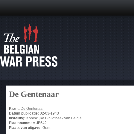
De Gentenaar
Krant:
De Gentenaar
Datum publicatie:
02-03-1943
Instelling:
Koninklijke Bibliotheek van België
Plaatsnummer:
JB542
Plaats van uitgave:
Gent