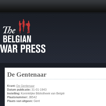
De Gentenaar
Krant:
De Gentenaar
Datum publicatie:
31-01-1943
Instelling:
Koninklijke Bibliotheek van België
Plaatsnummer:
JB542
Plaats van uitgave:
Gent