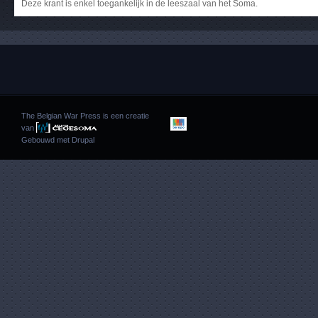
Deze krant is enkel toegankelijk in de leeszaal van het Soma.
The Belgian War Press is een creatie
van
Gebouwd met
Drupal