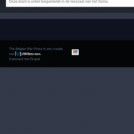
Deze krant is enkel toegankelijk in de leeszaal van het Soma.
The Belgian War Press is een creatie
van
Gebouwd met
Drupal