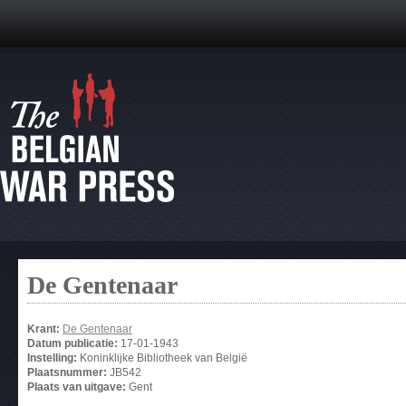
De Gentenaar
Krant:
De Gentenaar
Datum publicatie:
17-01-1943
Instelling:
Koninklijke Bibliotheek van België
Plaatsnummer:
JB542
Plaats van uitgave:
Gent