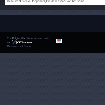
Deze krant is enkel toegankelijk in de leeszaal van het Soma.
The Belgian War Press is een creatie
van
Gebouwd met
Drupal