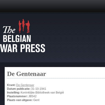
De Gentenaar
Krant:
De Gentenaar
Datum publicatie:
31-10-1941
Instelling:
Koninklijke Bibliotheek van België
Plaatsnummer:
JB542
Plaats van uitgave:
Gent