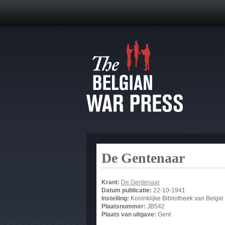
De Gentenaar
Krant:
De Gentenaar
Datum publicatie:
22-10-1941
Instelling:
Koninklijke Bibliotheek van België
Plaatsnummer:
JB542
Plaats van uitgave:
Gent