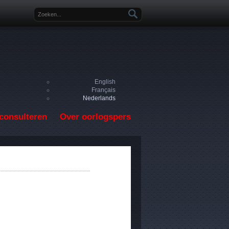
Zoekveld
English
Français
Nederlands
consulteren
Over oorlogspers