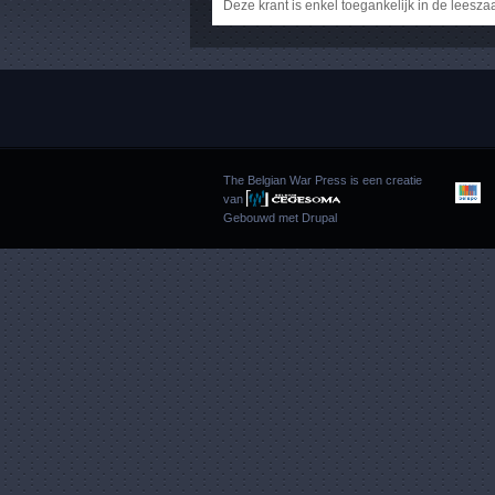
Deze krant is enkel toegankelijk in de leesza
The Belgian War Press is een creatie
van
Gebouwd met
Drupal