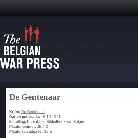
De Gentenaar
Krant:
De Gentenaar
Datum publicatie:
16-10-1941
Instelling:
Koninklijke Bibliotheek van België
Plaatsnummer:
JB542
Plaats van uitgave:
Gent