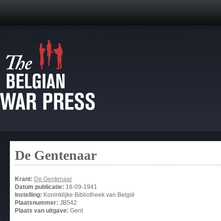
De Gentenaar
Krant:
De Gentenaar
Datum publicatie:
18-09-1941
Instelling:
Koninklijke Bibliotheek van België
Plaatsnummer:
JB542
Plaats van uitgave:
Gent