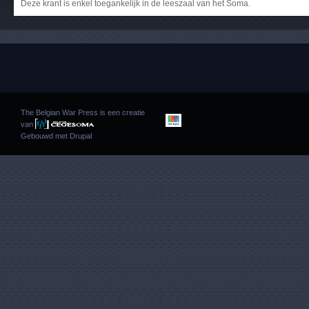
Deze krant is enkel toegankelijk in de leeszaal van het Soma.
The Belgian War Press is een creatie
van
Gebouwd met
Drupal