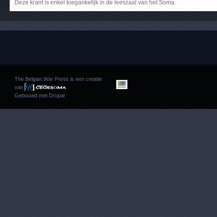
Deze krant is enkel toegankelijk in de leeszaal van het Soma.
The Belgian War Press is een creatie
van
Gebouwd met
Drupal