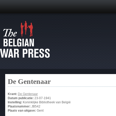
De Gentenaar
Krant:
De Gentenaar
Datum publicatie:
23-07-1941
Instelling:
Koninklijke Bibliotheek van België
Plaatsnummer:
JB542
Plaats van uitgave:
Gent