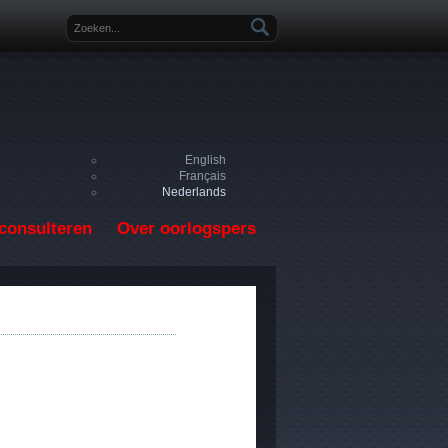
Zoekveld
English
Français
Nederlands
consulteren
Over oorlogspers