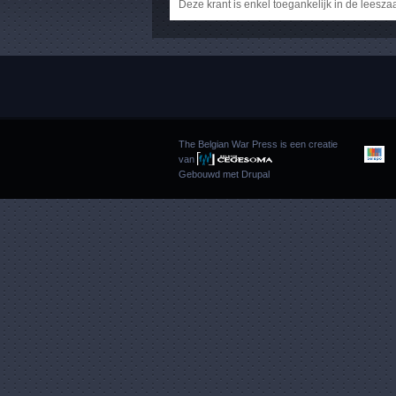
Deze krant is enkel toegankelijk in de leesza
The Belgian War Press is een creatie
van
Gebouwd met
Drupal