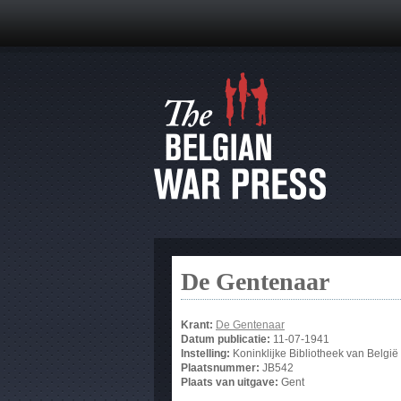
De Gentenaar
Krant:
De Gentenaar
Datum publicatie:
11-07-1941
Instelling:
Koninklijke Bibliotheek van België
Plaatsnummer:
JB542
Plaats van uitgave:
Gent