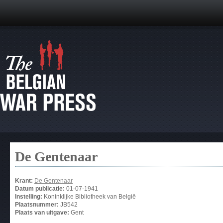
De Gentenaar
Krant:
De Gentenaar
Datum publicatie:
01-07-1941
Instelling:
Koninklijke Bibliotheek van België
Plaatsnummer:
JB542
Plaats van uitgave:
Gent