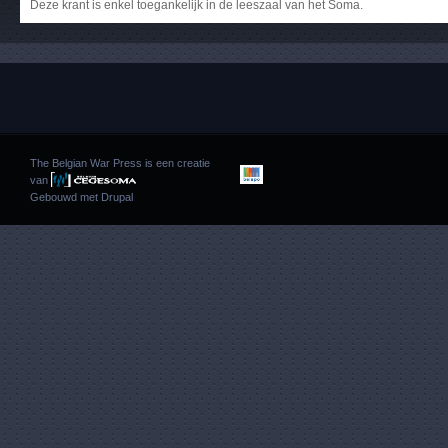
Deze krant is enkel toegankelijk in de leeszaal van het Soma.
The Belgian War Press is een creatie
van
Gebouwd met
Drupal