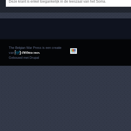
Deze krant is enkel toegankelijk in de leeszaal van het Soma.
The Belgian War Press is een creatie
van
Gebouwd met
Drupal