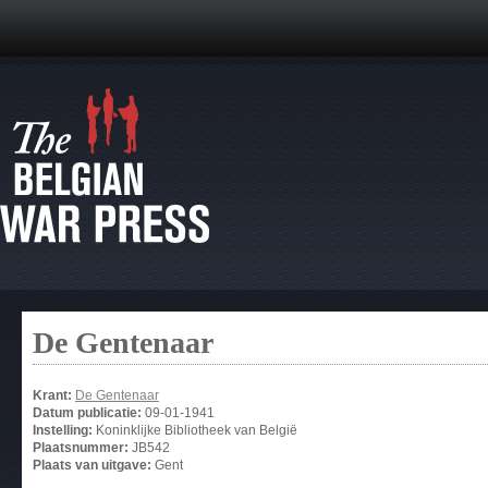
De Gentenaar
Krant:
De Gentenaar
Datum publicatie:
09-01-1941
Instelling:
Koninklijke Bibliotheek van België
Plaatsnummer:
JB542
Plaats van uitgave:
Gent