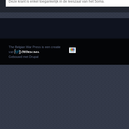
Deze krant is enkel toegankelijk in de leeszaal van het Soma.
The Belgian War Press is een creatie
van
Gebouwd met
Drupal