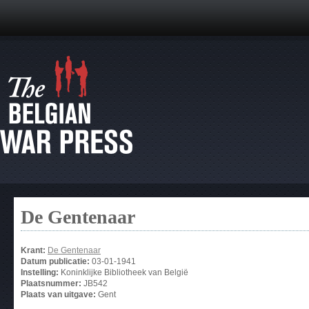
De Gentenaar
Krant:
De Gentenaar
Datum publicatie:
03-01-1941
Instelling:
Koninklijke Bibliotheek van België
Plaatsnummer:
JB542
Plaats van uitgave:
Gent