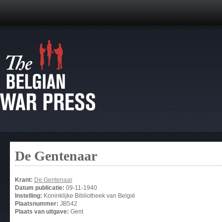
De Gentenaar
Krant:
De Gentenaar
Datum publicatie:
09-11-1940
Instelling:
Koninklijke Bibliotheek van België
Plaatsnummer:
JB542
Plaats van uitgave:
Gent