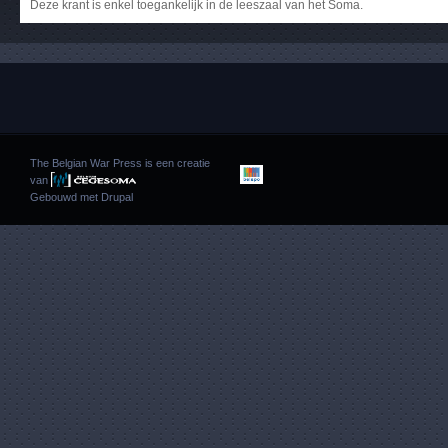
Deze krant is enkel toegankelijk in de leeszaal van het Soma.
The Belgian War Press is een creatie
van
Gebouwd met
Drupal