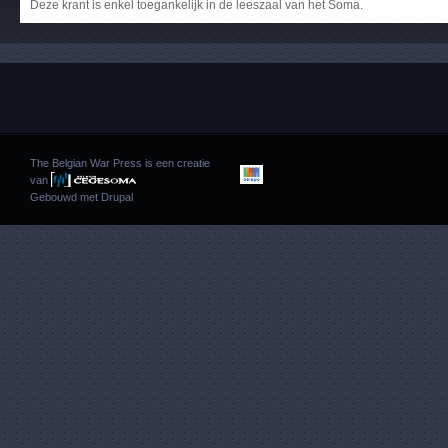
Deze krant is enkel toegankelijk in de leeszaal van het Soma.
The Belgian War Press is een creatie
van
Gebouwd met
Drupal