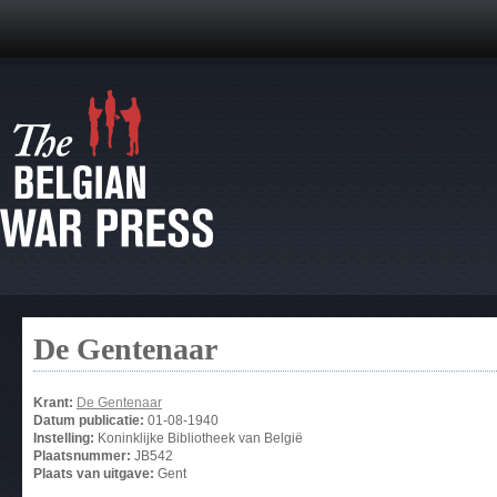
De Gentenaar
Krant:
De Gentenaar
Datum publicatie:
01-08-1940
Instelling:
Koninklijke Bibliotheek van België
Plaatsnummer:
JB542
Plaats van uitgave:
Gent