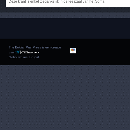
Deze krant is enkel toegankelijk in de leeszaal van het Soma.
The Belgian War Press is een creatie
van
Gebouwd met
Drupal