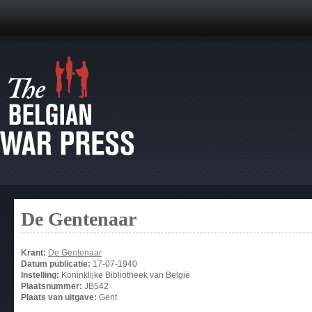
De Gentenaar
Krant:
De Gentenaar
Datum publicatie:
17-07-1940
Instelling:
Koninklijke Bibliotheek van België
Plaatsnummer:
JB542
Plaats van uitgave:
Gent