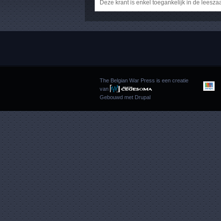
Deze krant is enkel toegankelijk in de leesza
The Belgian War Press is een creatie
van
Gebouwd met
Drupal