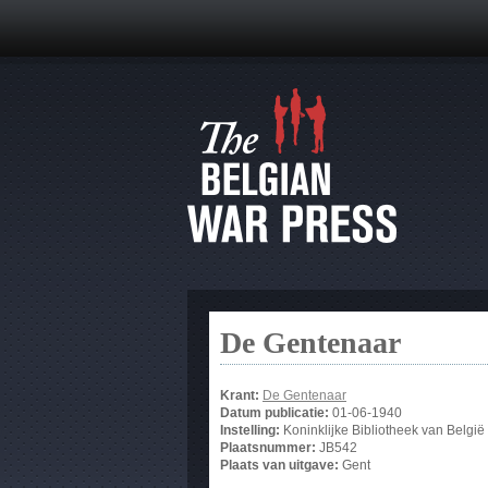
De Gentenaar
Krant:
De Gentenaar
Datum publicatie:
01-06-1940
Instelling:
Koninklijke Bibliotheek van België
Plaatsnummer:
JB542
Plaats van uitgave:
Gent