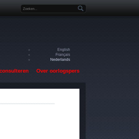
Zoekveld
English
Français
Nederlands
consulteren
Over oorlogspers