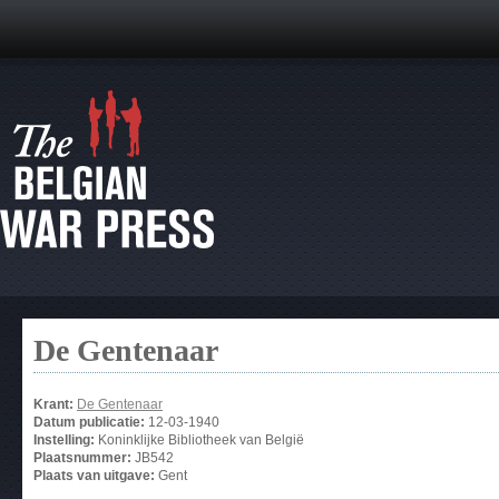
De Gentenaar
Krant:
De Gentenaar
Datum publicatie:
12-03-1940
Instelling:
Koninklijke Bibliotheek van België
Plaatsnummer:
JB542
Plaats van uitgave:
Gent