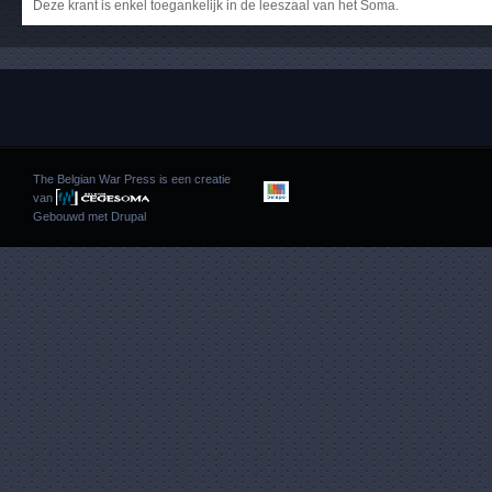
Deze krant is enkel toegankelijk in de leeszaal van het Soma.
The Belgian War Press is een creatie
van
Gebouwd met
Drupal