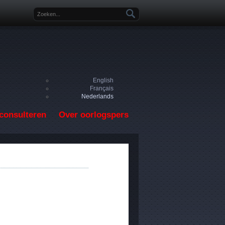
Zoekveld
English
Français
Nederlands
consulteren
Over oorlogspers