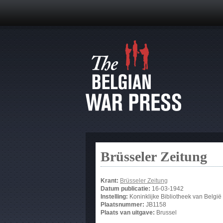
Brüsseler Zeitung
Krant:
Brüsseler Zeitung
Datum publicatie:
16-03-1942
Instelling:
Koninklijke Bibliotheek van België
Plaatsnummer:
JB1158
Plaats van uitgave:
Brussel