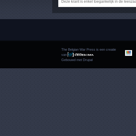
Deze krant is enkel toegankelijk in de leesza
The Belgian War Press is een creatie
van
Gebouwd met
Drupal