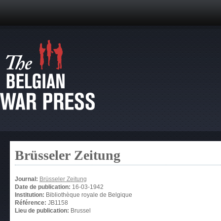
Brüsseler Zeitung
Journal:
Brüsseler Zeitung
Date de publication:
16-03-1942
Institution:
Bibliothèque royale de Belgique
Référence:
JB1158
Lieu de publication:
Brussel