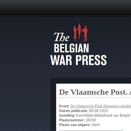
De Vlaamsche Post.
Krant:
De Vlaamsche Post. Algemeen dagbla
Datum publicatie:
08-08-1915
Instelling:
Koninklijke Bibliotheek van België
Plaatsnummer:
JB240
Plaats van uitgave:
Gent