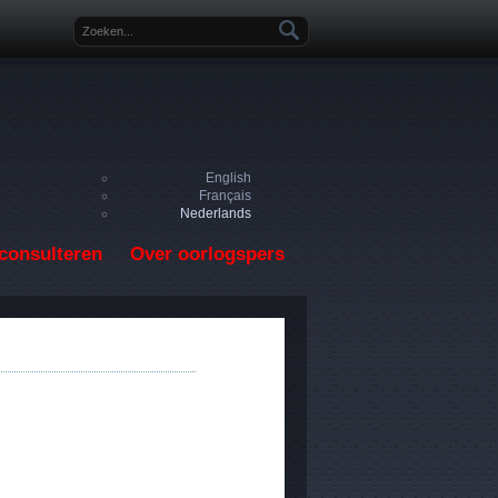
Zoekveld
English
Français
Nederlands
consulteren
Over oorlogspers