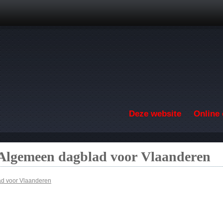
Overslaan en naar de inhoud gaan
Deze website
Online 
 Algemeen dagblad voor Vlaanderen
d voor Vlaanderen