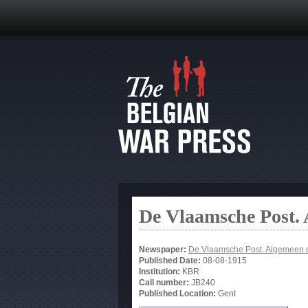
De Vlaamsche Post.
Newspaper:
De Vlaamsche Post. Algemeen 
Published Date:
08-08-1915
Institution:
KBR
Call number:
JB240
Published Location:
Gent