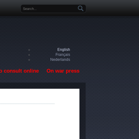
Search form
English
Français
Nederlands
o consult online
On war press