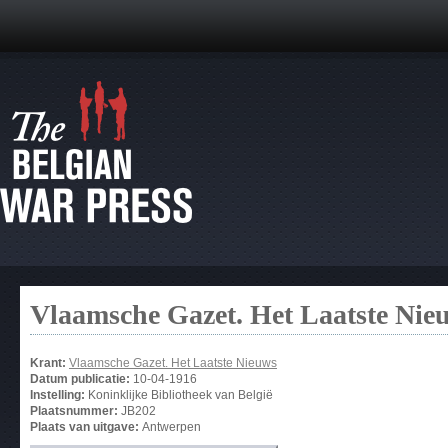
Vlaamsche Gazet. Het Laatste Nie
Krant:
Vlaamsche Gazet. Het Laatste Nieuws
Datum publicatie:
10-04-1916
Instelling:
Koninklijke Bibliotheek van België
Plaatsnummer:
JB202
Plaats van uitgave:
Antwerpen