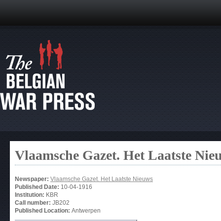
Vlaamsche Gazet. Het Laatste Nie
Newspaper:
Vlaamsche Gazet. Het Laatste Nieuws
Published Date:
10-04-1916
Institution:
KBR
Call number:
JB202
Published Location:
Antwerpen