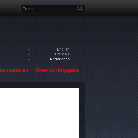
Zoekveld
English
Français
Nederlands
consulteren
Over oorlogspers