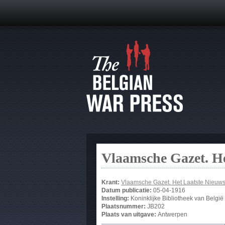
Vlaamsche Gazet. He
Krant:
Vlaamsche Gazet. Het Laatste Nieuw
Datum publicatie:
05-04-1916
Instelling:
Koninklijke Bibliotheek van België
Plaatsnummer:
JB202
Plaats van uitgave:
Antwerpen