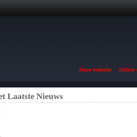
Overslaan en naar de inhoud gaan
Deze website
Online 
t Laatste Nieuws
s