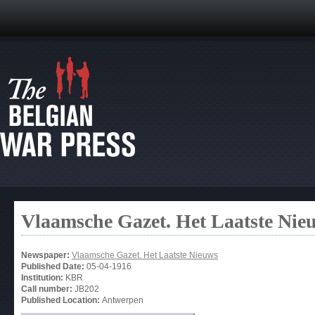
Vlaamsche Gazet. Het Laatste Nie
Newspaper:
Vlaamsche Gazet. Het Laatste Nieuws
Published Date:
05-04-1916
Institution:
KBR
Call number:
JB202
Published Location:
Antwerpen