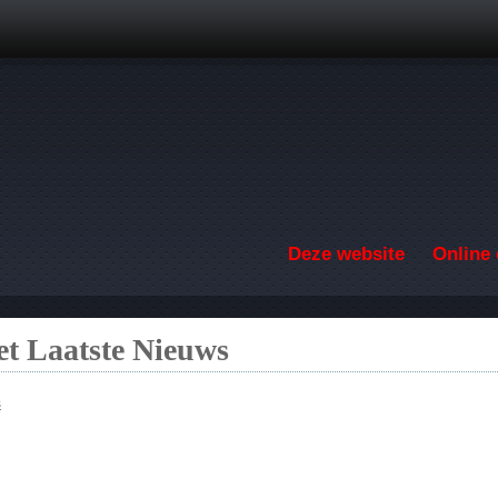
Overslaan en naar de inhoud gaan
Deze website
Online 
t Laatste Nieuws
s