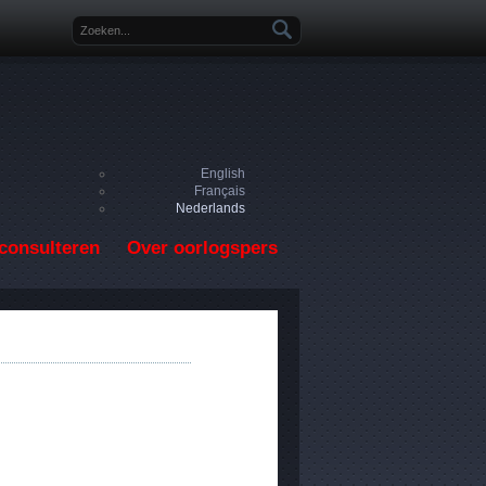
Zoekveld
English
Français
Nederlands
consulteren
Over oorlogspers