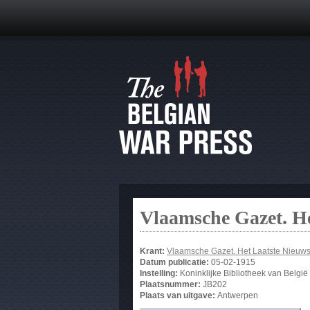
Vlaamsche Gazet. He
Krant:
Vlaamsche Gazet. Het Laatste Nieuw
Datum publicatie:
05-02-1915
Instelling:
Koninklijke Bibliotheek van België
Plaatsnummer:
JB202
Plaats van uitgave:
Antwerpen