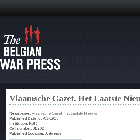
Vlaamsche Gazet. Het Laatste Nie
Newspaper:
Vlaamsche Gazet. Het Laatste Nieuws
Published Date:
05-02-1915
Institution:
KBR
Call number:
JB202
Published Location:
Antwerpen